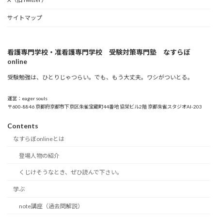
サイトマップ
看護専門学校・准看護専門学校 受験対策専門塾 なすらぼ
online
受験勉強は、ひとりじゃつらい。でも、もう大丈夫。ワシがついとる。
運営：eager souls
〒600-8846 京都府京都市下京区朱雀宝蔵町44番地 協栄ビル2階 京都朱雀スタジオAI-203
Contents
なすらぼonlineとは
登場人物の紹介
くじけそうなとき、ぜひ読んで下さい。
学ぶ
note講座（過去問解説）