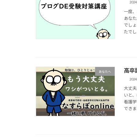
202
一度、
あなた
でしょ
たでし
高卒
あなたへ
202
大丈夫
いと、
看護学
できま