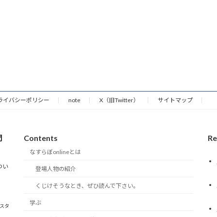
ライバシーポリシー
note
X（旧Twitter）
サイトマップ
門
Contents
Re
なすらぼonlineとは
つい
登場人物の紹介
くじけそうなとき、ぜひ読んで下さい。
学ぶ
雀スタ