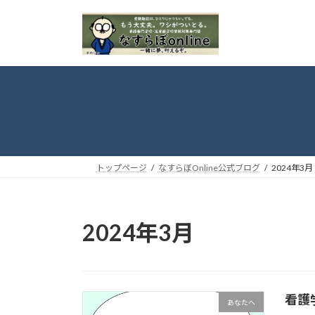
コ
ナ
ン
ビ
テ
ゲ
ン
ー
ツ
シ
へ
ョ
ス
ン
キ
に
ッ
移
プ
動
トップページ
なすらぼOnline公式ブログ
2024年3月
2024年3月
看護
あなたへ