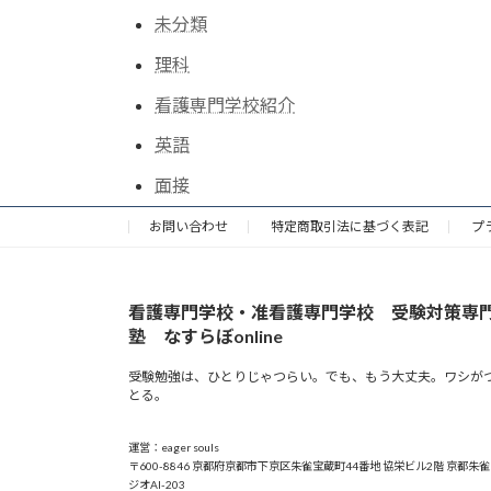
未分類
理科
看護専門学校紹介
英語
面接
お問い合わせ
特定商取引法に基づく表記
プ
看護専門学校・准看護専門学校 受験対策専
塾 なすらぼonline
受験勉強は、ひとりじゃつらい。でも、もう大丈夫。ワシが
とる。
運営：eager souls
〒600-8846 京都府京都市下京区朱雀宝蔵町44番地 協栄ビル2階 京都朱
ジオAI-203