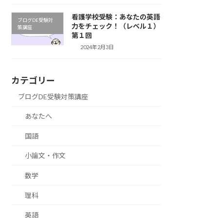
看護学校受験：あなたの英語
ブログDE受験対
力をチェック！（レベル１）
策講座
第１回
2024年2月3日
カテゴリー
ブログDE受験対策講座
あなたへ
国語
小論文・作文
数学
理科
英語