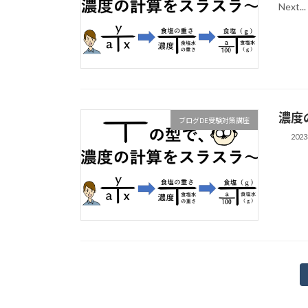
Next...
濃度
ブログDE受験対策講座
202
投
稿