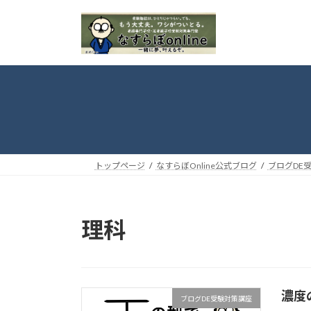
コ
ナ
ン
ビ
テ
ゲ
ン
ー
ツ
シ
へ
ョ
ス
ン
キ
に
ッ
移
プ
動
トップページ
なすらぼOnline公式ブログ
ブログDE
理科
濃度
ブログDE受験対策講座