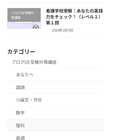
看護学校受験：あなたの英語
ブログDE受験対
力をチェック！（レベル１）
策講座
第１回
2024年2月3日
カテゴリー
ブログDE受験対策講座
あなたへ
国語
小論文・作文
数学
理科
英語