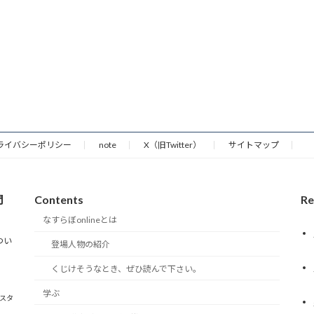
ライバシーポリシー
note
X（旧Twitter）
サイトマップ
門
Contents
Re
なすらぼonlineとは
つい
登場人物の紹介
くじけそうなとき、ぜひ読んで下さい。
学ぶ
雀スタ