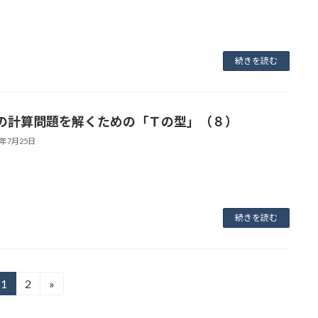
続きを読む
の計算問題を解くための「Ｔの型」（８）
3年7月25日
続きを読む
1
2
»
固
固
定
定