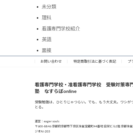
未分類
理科
看護専門学校紹介
英語
面接
お問い合わせ
特定商取引法に基づく表記
プ
看護専門学校・准看護専門学校 受験対策専
塾 なすらぼonline
受験勉強は、ひとりじゃつらい。でも、もう大丈夫。ワシが
とる。
運営：eager souls
〒600-8846 京都府京都市下京区朱雀宝蔵町44番地 協栄ビル2階 京都朱
ジオAI-203