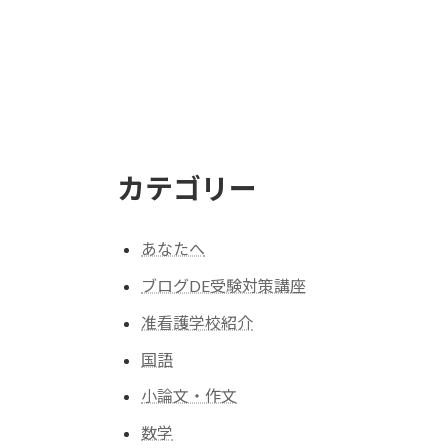
の
ペ
ー
ジ
送
カテゴリー
り
あなたへ
ブログDE受験対策講座
准看護学校紹介
国語
小論文・作文
数学