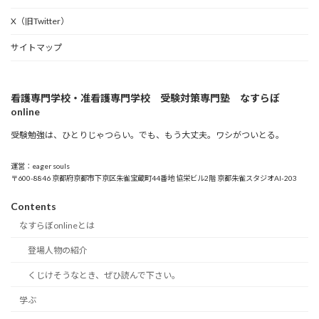
X（旧Twitter）
サイトマップ
看護専門学校・准看護専門学校 受験対策専門塾 なすらぼ
online
受験勉強は、ひとりじゃつらい。でも、もう大丈夫。ワシがついとる。
運営：eager souls
〒600-8846 京都府京都市下京区朱雀宝蔵町44番地 協栄ビル2階 京都朱雀スタジオAI-203
Contents
なすらぼonlineとは
登場人物の紹介
くじけそうなとき、ぜひ読んで下さい。
学ぶ