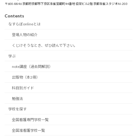
〒600-8846 京都府京都市下京区朱雀宝蔵町44番地 協栄ビル2階 京都朱雀スタジオAI-203
Contents
なすらぼonlineとは
登場人物の紹介
くじけそうなとき、ぜひ読んで下さい。
学ぶ
note講座（過去問解説）
出版物（本2冊）
科目別ガイド
勉強法
学校を探す
全国看護専門学校一覧
全国准看護学校一覧