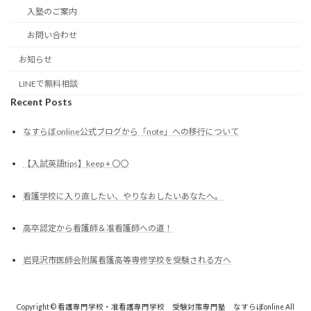
入塾のご案内
お問い合わせ
お知らせ
LINEで無料相談
Recent Posts
なすらぼonline公式ブログから「note」への移行について
【入試英語tips】keep + 〇〇
看護学校に入り直したい、やりなおしたいあなたへ。
高卒認定から看護師＆准看護師への道！
岩見沢市医師会附属看護高等専修学校を受験される方へ
Copyright © 看護専門学校・准看護専門学校 受験対策専門塾 なすらぼonline All