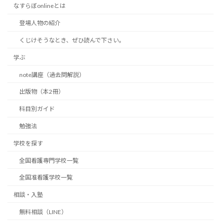
なすらぼonlineとは
登場人物の紹介
くじけそうなとき、ぜひ読んで下さい。
学ぶ
note講座（過去問解説）
出版物（本2冊）
科目別ガイド
勉強法
学校を探す
全国看護専門学校一覧
全国准看護学校一覧
相談・入塾
無料相談（LINE）