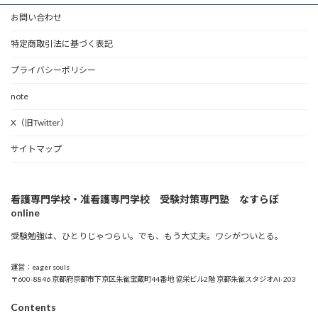
お問い合わせ
特定商取引法に基づく表記
プライバシーポリシー
note
X（旧Twitter）
サイトマップ
看護専門学校・准看護専門学校 受験対策専門塾 なすらぼ
online
受験勉強は、ひとりじゃつらい。でも、もう大丈夫。ワシがついとる。
運営：eager souls
〒600-8846 京都府京都市下京区朱雀宝蔵町44番地 協栄ビル2階 京都朱雀スタジオAI-203
Contents