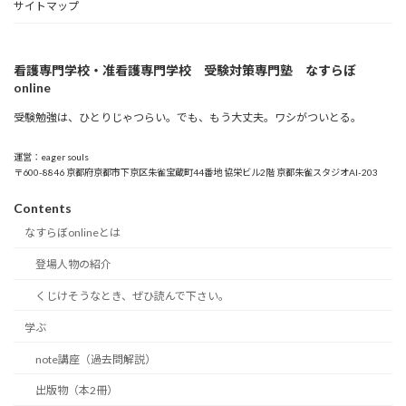
サイトマップ
看護専門学校・准看護専門学校 受験対策専門塾 なすらぼ
online
受験勉強は、ひとりじゃつらい。でも、もう大丈夫。ワシがついとる。
運営：eager souls
〒600-8846 京都府京都市下京区朱雀宝蔵町44番地 協栄ビル2階 京都朱雀スタジオAI-203
Contents
なすらぼonlineとは
登場人物の紹介
くじけそうなとき、ぜひ読んで下さい。
学ぶ
note講座（過去問解説）
出版物（本2冊）