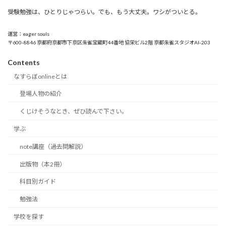
受験勉強は、ひとりじゃつらい。でも、もう大丈夫。ワシがついとる。
運営：eager souls
〒600-8846 京都府京都市下京区朱雀宝蔵町44番地 協栄ビル2階 京都朱雀スタジオAI-203
Contents
なすらぼonlineとは
登場人物の紹介
くじけそうなとき、ぜひ読んで下さい。
学ぶ
note講座（過去問解説）
出版物（本2冊）
科目別ガイド
勉強法
学校を探す