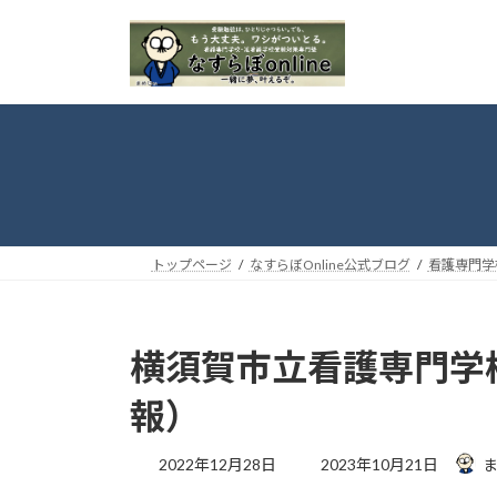
コ
ナ
ン
ビ
テ
ゲ
ン
ー
ツ
シ
へ
ョ
ス
ン
キ
に
ッ
移
プ
動
トップページ
なすらぼOnline公式ブログ
看護専門学
横須賀市立看護専門学
報）
最
2022年12月28日
2023年10月21日
終