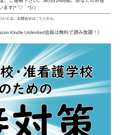
、ご連絡下さい。365日24時間、あなたのお役
す(*´▽｀*)ﾉｼ
ついとる。お問合せは
こちら
から。
Kindle Unlimited会員は無料で読み放題！）