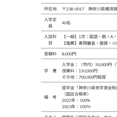
更
新
所在地
〒238-0017 神奈川県横須賀
日
時
入学定
:
40名
員
入試科
【一般】1次：国語・数ⅠA
目
【推薦】書類審査・面接・小
受験料
8,000円
入学金：（市内）50,000円（市
学 費
授業料：150,000円
その他：700,000円程度
奨学金「神奈川県修学資金制
（国試合格率）
備 考
2022年：100%
2023年：100％