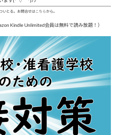
す(*´▽｀*)ﾉｼ
ついとる。お問合せは
こちら
から。
Kindle Unlimited会員は無料で読み放題！）