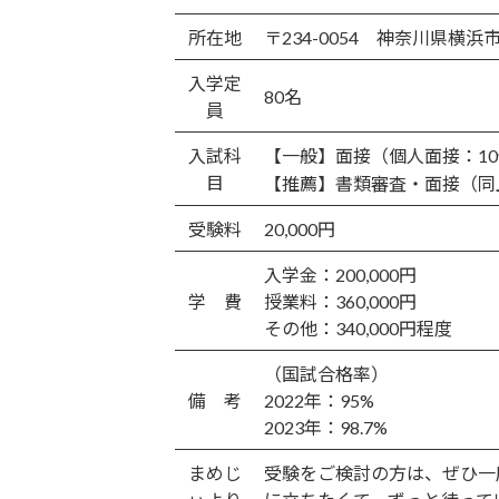
更
新
所在地
〒234-0054 神奈川県横浜
日
時
入学定
:
80名
員
入試科
【一般】面接（個人面接：1
目
【推薦】書類審査・面接（同
受験料
20,000円
入学金：200,000円
学 費
授業料：360,000円
その他：340,000円程度
（国試合格率）
備 考
2022年：95%
2023年：98.7%
まめじ
受験をご検討の方は、ぜひ一度