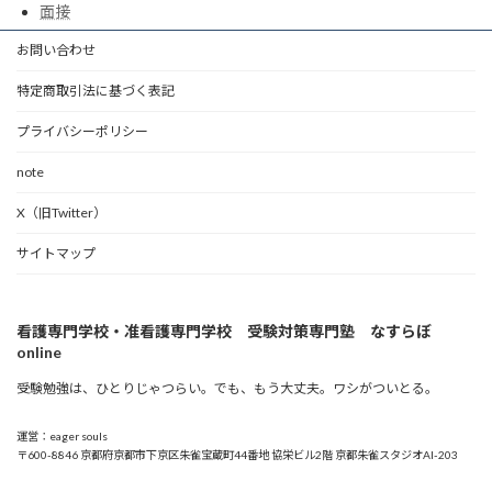
面接
お問い合わせ
特定商取引法に基づく表記
プライバシーポリシー
note
X（旧Twitter）
サイトマップ
看護専門学校・准看護専門学校 受験対策専門塾 なすらぼ
online
受験勉強は、ひとりじゃつらい。でも、もう大丈夫。ワシがついとる。
運営：eager souls
〒600-8846 京都府京都市下京区朱雀宝蔵町44番地 協栄ビル2階 京都朱雀スタジオAI-203