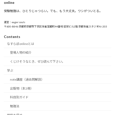
online
受験勉強は、ひとりじゃつらい。でも、もう大丈夫。ワシがついとる。
運営：eager souls
〒600-8846 京都府京都市下京区朱雀宝蔵町44番地 協栄ビル2階 京都朱雀スタジオAI-203
Contents
なすらぼonlineとは
登場人物の紹介
くじけそうなとき、ぜひ読んで下さい。
学ぶ
note講座（過去問解説）
出版物（本2冊）
科目別ガイド
勉強法