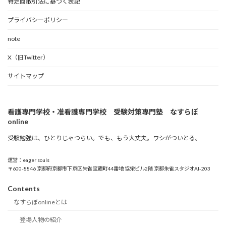
特定商取引法に基づく表記
プライバシーポリシー
note
X（旧Twitter）
サイトマップ
看護専門学校・准看護専門学校 受験対策専門塾 なすらぼ
online
受験勉強は、ひとりじゃつらい。でも、もう大丈夫。ワシがついとる。
運営：eager souls
〒600-8846 京都府京都市下京区朱雀宝蔵町44番地 協栄ビル2階 京都朱雀スタジオAI-203
Contents
なすらぼonlineとは
登場人物の紹介