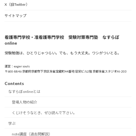
X（旧Twitter）
サイトマップ
看護専門学校・准看護専門学校 受験対策専門塾 なすらぼ
online
受験勉強は、ひとりじゃつらい。でも、もう大丈夫。ワシがついとる。
運営：eager souls
〒600-8846 京都府京都市下京区朱雀宝蔵町44番地 協栄ビル2階 京都朱雀スタジオAI-203
Contents
なすらぼonlineとは
登場人物の紹介
くじけそうなとき、ぜひ読んで下さい。
学ぶ
note講座（過去問解説）