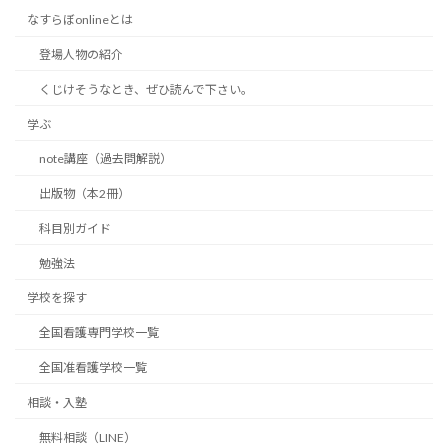
なすらぼonlineとは
登場人物の紹介
くじけそうなとき、ぜひ読んで下さい。
学ぶ
note講座（過去問解説）
出版物（本2冊）
科目別ガイド
勉強法
学校を探す
全国看護専門学校一覧
全国准看護学校一覧
相談・入塾
無料相談（LINE）