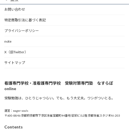
お問い合わせ
特定商取引法に基づく表記
プライバシーポリシー
note
X（旧Twitter）
サイトマップ
看護専門学校・准看護専門学校 受験対策専門塾 なすらぼ
online
受験勉強は、ひとりじゃつらい。でも、もう大丈夫。ワシがついとる。
運営：eager souls
〒600-8846 京都府京都市下京区朱雀宝蔵町44番地 協栄ビル2階 京都朱雀スタジオAI-203
Contents