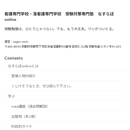
看護専門学校・准看護専門学校 受験対策専門塾 なすらぼ
online
受験勉強は、ひとりじゃつらい。でも、もう大丈夫。ワシがついとる。
運営：eager souls
〒600-8846 京都府京都市下京区朱雀宝蔵町44番地 協栄ビル2階 京都朱雀スタジオAI-203
Contents
なすらぼonlineとは
登場人物の紹介
くじけそうなとき、ぜひ読んで下さい。
学ぶ
note講座（過去問解説）
出版物（本2冊）
科目別ガイド