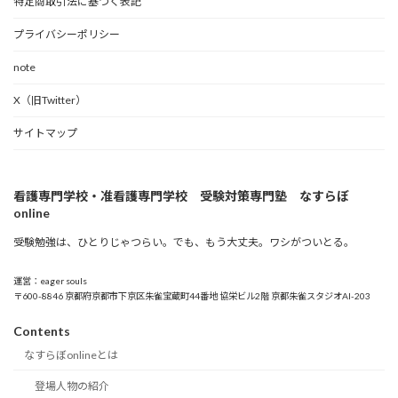
特定商取引法に基づく表記
プライバシーポリシー
note
X（旧Twitter）
サイトマップ
看護専門学校・准看護専門学校 受験対策専門塾 なすらぼ
online
受験勉強は、ひとりじゃつらい。でも、もう大丈夫。ワシがついとる。
運営：eager souls
〒600-8846 京都府京都市下京区朱雀宝蔵町44番地 協栄ビル2階 京都朱雀スタジオAI-203
Contents
なすらぼonlineとは
登場人物の紹介