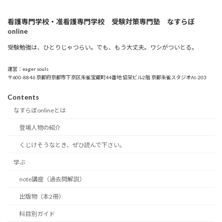
看護専門学校・准看護専門学校 受験対策専門塾 なすらぼ
online
受験勉強は、ひとりじゃつらい。でも、もう大丈夫。ワシがついとる。
運営：eager souls
〒600-8846 京都府京都市下京区朱雀宝蔵町44番地 協栄ビル2階 京都朱雀スタジオAI-203
Contents
なすらぼonlineとは
登場人物の紹介
くじけそうなとき、ぜひ読んで下さい。
学ぶ
note講座（過去問解説）
出版物（本2冊）
科目別ガイド