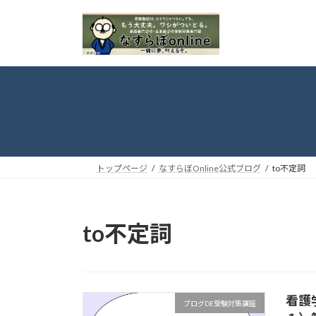
コ
ナ
ン
ビ
テ
ゲ
ン
ー
ツ
シ
へ
ョ
ス
ン
キ
に
ッ
移
プ
動
トップページ
なすらぼOnline公式ブログ
to不定詞
to不定詞
看護
ブログDE受験対策講座