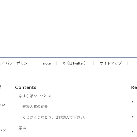
ライバシーポリシー
note
X（旧Twitter）
サイトマップ
門
Contents
Re
なすらぼonlineとは
つい
登場人物の紹介
くじけそうなとき、ぜひ読んで下さい。
学ぶ
雀スタ