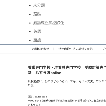
未分類
理科
看護専門学校紹介
英語
面接
お問い合わせ
特定商取引法に基づく表記
プ
看護専門学校・准看護専門学校 受験対策専
塾 なすらぼonline
受験勉強は、ひとりじゃつらい。でも、もう大丈夫。ワシが
とる。
運営：eager souls
〒600-8846 京都府京都市下京区朱雀宝蔵町44番地 協栄ビル2階 京都朱
ジオAI-203