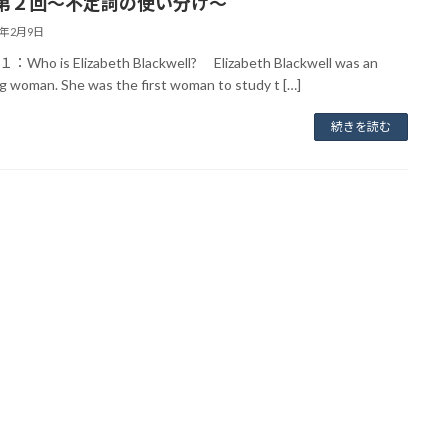
第２回～不定詞の使い分け〜
4年2月9日
ho is Elizabeth Blackwell? Elizabeth Blackwell was an
g woman. She was the first woman to study t […]
続きを読む