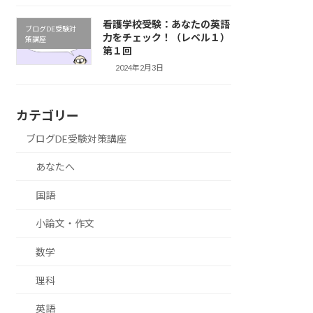
看護学校受験：あなたの英語
ブログDE受験対
力をチェック！（レベル１）
策講座
第１回
2024年2月3日
カテゴリー
ブログDE受験対策講座
あなたへ
国語
小論文・作文
数学
理科
英語