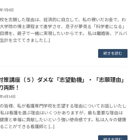
3年7月8日
校を志願した理由は、経済的に自立して、私の稼いだお金で、わ
大学院の博士課程まで進学させ、息子が夢見る「科学者になる」
目標を、親子で一緒に実現したいからです。 私は離婚後、アルバ
生計を立ててきました […]
続きを読む
対策講座（５）ダメな「志望動機」・「志願理由」
刀両断！
3年6月14日
の皆様、私が看護専門学校を志望する理由についてお話しいたし
 私は看護を選ぶ理由はいくつかありますが、最も重要な理由は
健康と幸福に貢献したいという強い使命感です。私は人々の健康
ることができる看護師と […]
続きを読む