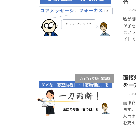
答
202
私が御
が子を
という
イトで
面接
ブログDE受験対策講座
を一
202
面接官
ます。
人々の
を支え