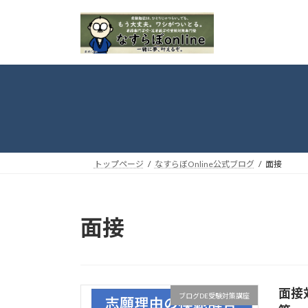
コ
ナ
ン
ビ
テ
ゲ
ン
ー
ツ
シ
へ
ョ
ス
ン
キ
に
ッ
移
プ
動
トップページ
なすらぼOnline公式ブログ
面接
面接
面接
ブログDE受験対策講座