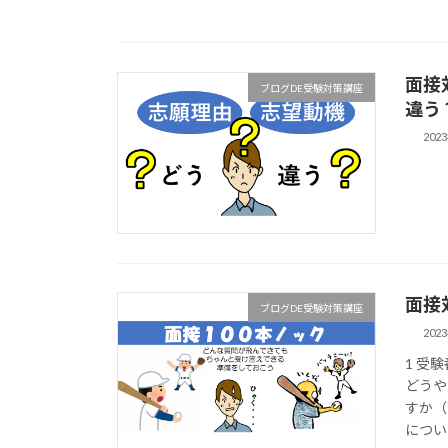
面接
ブログDE受験対策講座
違う
202
面接
ブログDE受験対策講座
202
1 受
どうや
すか（
につい 