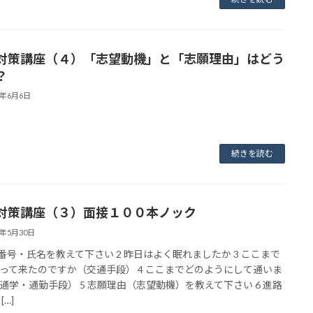
対策講座（４）「志望動機」と「志願理由」はどう
？
3年6月6日
続きを読む
対策講座（３）面接１００本ノック
3年5月30日
験番号・氏名を教えて下さい 2 昨日はよく眠れましたか 3 ここまで
って来たのですか（交通手段） 4 ここまでどのようにして通いま
通学・通勤手段） 5 志願理由（志望動機）を教えて下さい 6 進路
[…]