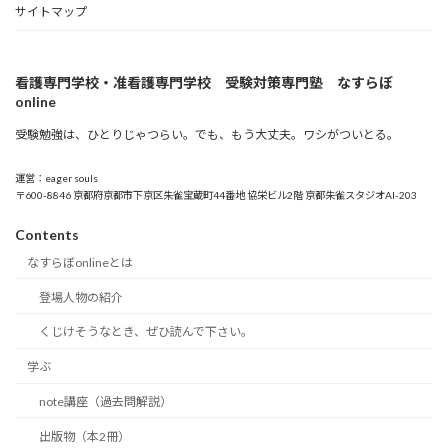
サイトマップ
看護専門学校・准看護専門学校 受験対策専門塾 なすらぼ
online
受験勉強は、ひとりじゃつらい。でも、もう大丈夫。ワシがついとる。
運営：eager souls
〒600-8846 京都府京都市下京区朱雀宝蔵町44番地 協栄ビル2階 京都朱雀スタジオAI-203
Contents
なすらぼonlineとは
登場人物の紹介
くじけそうなとき、ぜひ読んで下さい。
学ぶ
note講座（過去問解説）
出版物（本2冊）