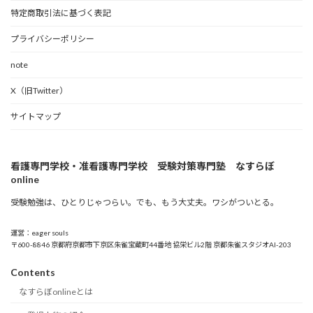
特定商取引法に基づく表記
プライバシーポリシー
note
X（旧Twitter）
サイトマップ
看護専門学校・准看護専門学校 受験対策専門塾 なすらぼ
online
受験勉強は、ひとりじゃつらい。でも、もう大丈夫。ワシがついとる。
運営：eager souls
〒600-8846 京都府京都市下京区朱雀宝蔵町44番地 協栄ビル2階 京都朱雀スタジオAI-203
Contents
なすらぼonlineとは