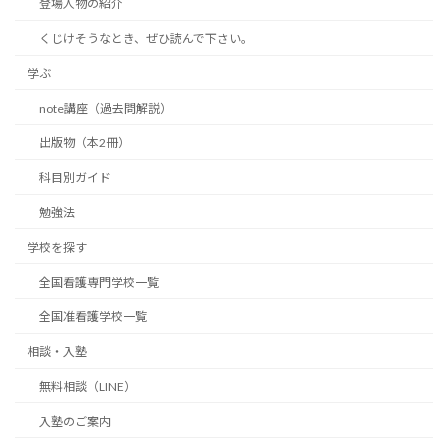
登場人物の紹介
くじけそうなとき、ぜひ読んで下さい。
学ぶ
note講座（過去問解説）
出版物（本2冊）
科目別ガイド
勉強法
学校を探す
全国看護専門学校一覧
全国准看護学校一覧
相談・入塾
無料相談（LINE）
入塾のご案内