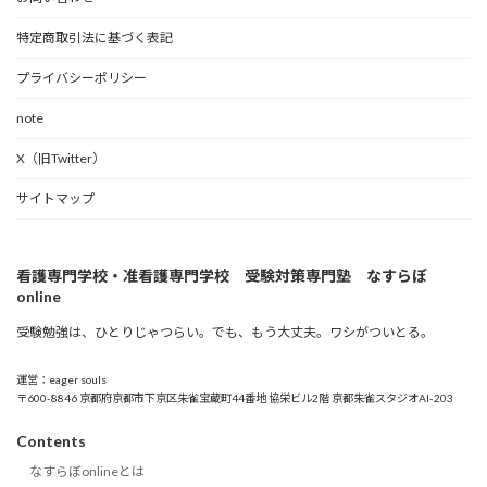
特定商取引法に基づく表記
プライバシーポリシー
note
X（旧Twitter）
サイトマップ
看護専門学校・准看護専門学校 受験対策専門塾 なすらぼ
online
受験勉強は、ひとりじゃつらい。でも、もう大丈夫。ワシがついとる。
運営：eager souls
〒600-8846 京都府京都市下京区朱雀宝蔵町44番地 協栄ビル2階 京都朱雀スタジオAI-203
Contents
なすらぼonlineとは