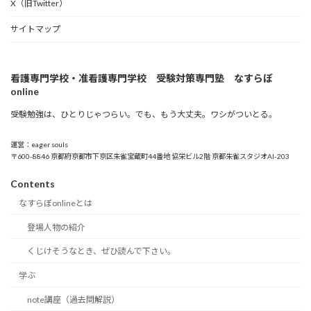
X（旧Twitter）
サイトマップ
看護専門学校・准看護専門学校 受験対策専門塾 なすらぼ
online
受験勉強は、ひとりじゃつらい。でも、もう大丈夫。ワシがついとる。
運営：eager souls
〒600-8846 京都府京都市下京区朱雀宝蔵町44番地 協栄ビル2階 京都朱雀スタジオAI-203
Contents
なすらぼonlineとは
登場人物の紹介
くじけそうなとき、ぜひ読んで下さい。
学ぶ
note講座（過去問解説）