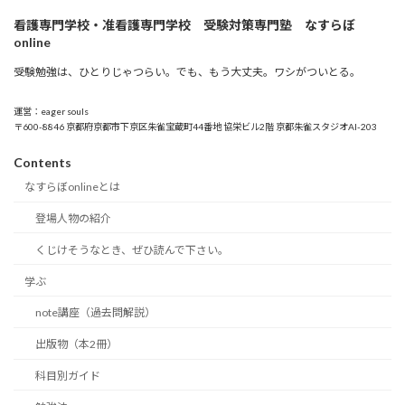
看護専門学校・准看護専門学校 受験対策専門塾 なすらぼ
online
受験勉強は、ひとりじゃつらい。でも、もう大丈夫。ワシがついとる。
運営：eager souls
〒600-8846 京都府京都市下京区朱雀宝蔵町44番地 協栄ビル2階 京都朱雀スタジオAI-203
Contents
なすらぼonlineとは
登場人物の紹介
くじけそうなとき、ぜひ読んで下さい。
学ぶ
note講座（過去問解説）
出版物（本2冊）
科目別ガイド