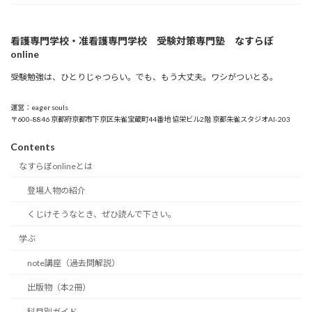
看護専門学校・准看護専門学校 受験対策専門塾 なすらぼ
online
受験勉強は、ひとりじゃつらい。でも、もう大丈夫。ワシがついとる。
運営：eager souls
〒600-8846 京都府京都市下京区朱雀宝蔵町44番地 協栄ビル2階 京都朱雀スタジオAI-203
Contents
なすらぼonlineとは
登場人物の紹介
くじけそうなとき、ぜひ読んで下さい。
学ぶ
note講座（過去問解説）
出版物（本2冊）
科目別ガイド