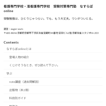
看護専門学校・准看護専門学校 受験対策専門塾 なすらぼ
online
受験勉強は、ひとりじゃつらい。でも、もう大丈夫。ワシがついとる。
運営：eager souls
〒600-8846 京都府京都市下京区朱雀宝蔵町44番地 協栄ビル2階 京都朱雀スタジオAI-203
Contents
なすらぼonlineとは
登場人物の紹介
くじけそうなとき、ぜひ読んで下さい。
学ぶ
note講座（過去問解説）
出版物（本2冊）
科目別ガイド