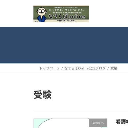
コ
ナ
ン
ビ
テ
ゲ
ン
ー
ツ
シ
へ
ョ
ス
ン
キ
に
ッ
移
プ
動
トップページ
なすらぼOnline公式ブログ
受験
受験
看護
あなたへ