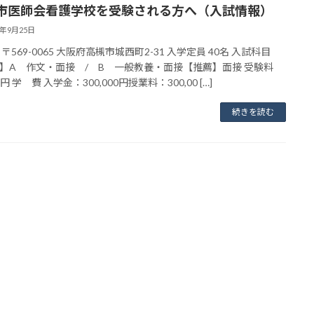
市医師会看護学校を受験される方へ（入試情報）
3年9月25日
〒569-0065 大阪府高槻市城西町2-31 入学定員 40名 入試科目
】A 作文・面接 / B 一般教養・面接【推薦】面接 受験料
00円 学 費 入学金：300,000円授業料：300,00 […]
続きを読む