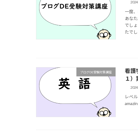
202
一度、
あなた
でしょ
たでし
看護
ブログDE受験対策講座
１）
202
レベル１：W
amazin