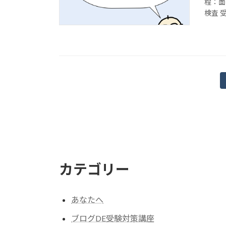
程：面
検査 受
投
稿
の
ペ
ー
カテゴリー
ジ
送
あなたへ
り
ブログDE受験対策講座