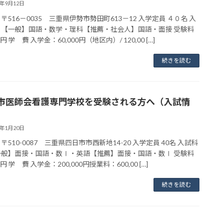
3年9月12日
 〒516－0035 三重県伊勢市勢田町613－12 入学定員 ４０名 入
 【一般】国語・数学・理科【推薦・社会人】国語・面接 受験料
00円 学 費 入学金：60,000円（地区内）/ 120,00 […]
続きを読む
市医師会看護専門学校を受験される方へ（入試情
3年1月20日
〒510-0087 三重県四日市市西新地14-20 入学定員 40名 入試科
一般】面接・国語・数Ⅰ・英語【推薦】面接・国語・数Ⅰ 受験料
00円 学 費 入学金：200,000円授業料：600,00 […]
続きを読む