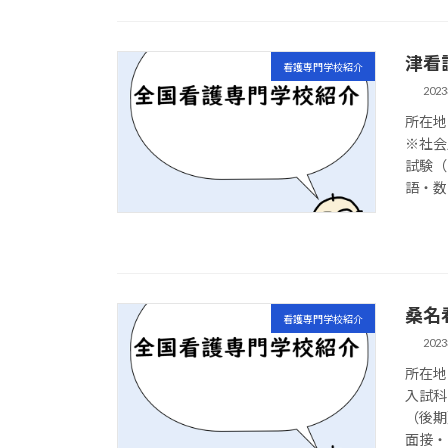
津看
看護専門学校紹介
202
所在地 
※社会
試験（
語・数 
桑名
看護専門学校紹介
202
所在地 
入試科
（後期
面接・国