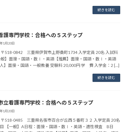
続きを読む
看護専門学校：合格への５ステップ
3年1月20日
〒518-0842 三重県伊賀市上野桑町1734 入学定員 20名 入試科
一般】面接・国語・数Ⅰ・英語【推薦】面接・国語・数Ⅰ・英語
人】面接・国語・一般教養 受験料 20,000円 学 費 入学金：2 […]
続きを読む
市立看護専門学校：合格への５ステップ
3年1月20日
 〒518-0485 三重県名張市百合が丘西５番町３２ 入学定員 20名
目 【一般】A日程：面接・国語・数Ⅰ・英語・適性検査 B日