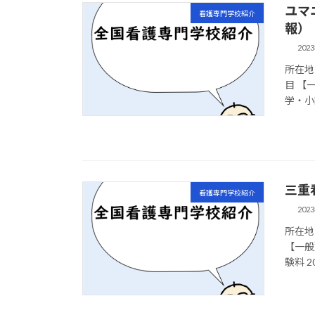
ユマ
看護専門学校紹介
報）
202
所在地 
目 【
学・小
三重
看護専門学校紹介
202
所在地 
【一般
験料 2