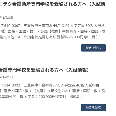
ニテク看護助産専門学校を受験される方へ（入試情
3年1月20日
〒510-0067 三重県四日市市浜田町13-29 入学定員 80名 入試科
一般】面接・国語・数Ⅰ・英語【推薦】書類審査・面接・国語・数
論文※他にAOや指定校推薦もあり 受験料 25,000円 学 費 […]
続きを読む
看護専門学校を受験される方へ（入試情報）
3年1月20日
〒514-0002 三重県津市島崎町97-1 入学定員 40名 入試科目
】面接・国語・数Ⅰ【推薦】（現役生のみ）面接・国語・数Ⅰ 受
0,000円 学 費 入学金：200,000円授業料：480,0 […]
続きを読む