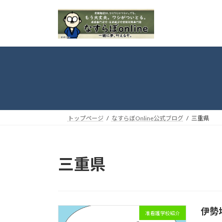
コ
ナ
ン
ビ
テ
ゲ
ン
ー
ツ
シ
へ
ョ
ス
ン
キ
に
ッ
移
プ
動
トップページ
なすらぼOnline公式ブログ
三重県
三重県
伊勢
准看護学校紹介