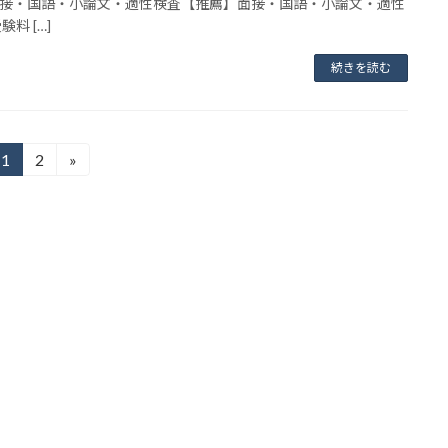
接・国語・小論文・適性検査【推薦】面接・国語・小論文・適性
験料 […]
続きを読む
1
2
»
固
固
定
定
ペ
ペ
ー
ー
ジ
ジ