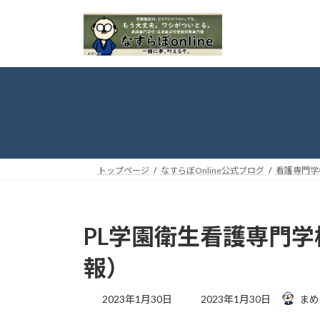
コ
ナ
ン
ビ
テ
ゲ
ン
ー
ツ
シ
へ
ョ
ス
ン
キ
に
ッ
移
プ
動
トップページ
なすらぼOnline公式ブログ
看護専門学
PL学園衛生看護専門
報）
最
2023年1月30日
2023年1月30日
まめ
終