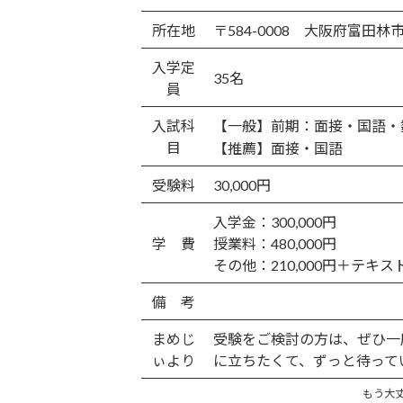
更
新
所在地
〒584-0008 大阪府富田林市
日
時
入学定
:
35名
員
入試科
【一般】前期：面接・国語・
目
【推薦】面接・国語
受験料
30,000円
入学金：300,000円
学 費
授業料：480,000円
その他：210,000円＋テキス
備 考
まめじ
受験をご検討の方は、ぜひ一度
ぃより
に立ちたくて、ずっと待っていま
もう大