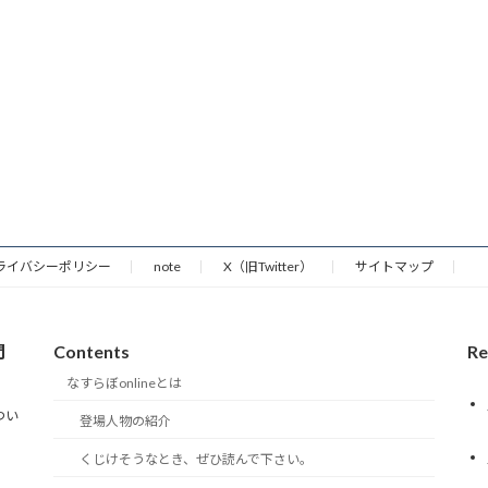
ライバシーポリシー
note
X（旧Twitter）
サイトマップ
門
Contents
Re
なすらぼonlineとは
つい
登場人物の紹介
くじけそうなとき、ぜひ読んで下さい。