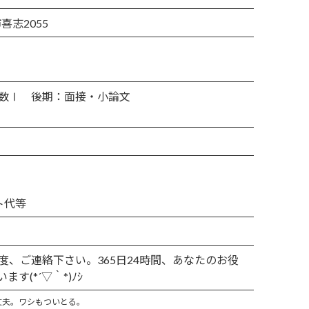
喜志2055
数Ⅰ 後期：面接・小論文
ト代等
、ご連絡下さい。365日24時間、あなたのお役
す(*´▽｀*)ﾉｼ
丈夫。ワシもついとる。