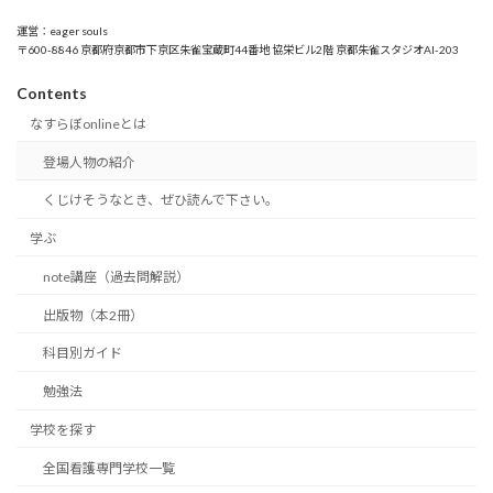
運営：eager souls
〒600-8846 京都府京都市下京区朱雀宝蔵町44番地 協栄ビル2階 京都朱雀スタジオAI-203
Contents
なすらぼonlineとは
登場人物の紹介
くじけそうなとき、ぜひ読んで下さい。
学ぶ
note講座（過去問解説）
出版物（本2冊）
科目別ガイド
勉強法
学校を探す
全国看護専門学校一覧