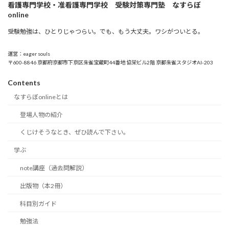
看護専門学校・准看護専門学校 受験対策専門塾 なすらぼ
online
受験勉強は、ひとりじゃつらい。でも、もう大丈夫。ワシがついとる。
運営：eager souls
〒600-8846 京都府京都市下京区朱雀宝蔵町44番地 協栄ビル2階 京都朱雀スタジオAI-203
Contents
なすらぼonlineとは
登場人物の紹介
くじけそうなとき、ぜひ読んで下さい。
学ぶ
note講座（過去問解説）
出版物（本2冊）
科目別ガイド
勉強法