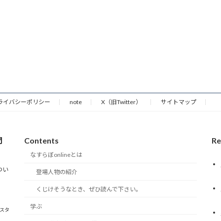
ライバシーポリシー
note
X（旧Twitter）
サイトマップ
門
Contents
Re
なすらぼonlineとは
つい
登場人物の紹介
くじけそうなとき、ぜひ読んで下さい。
学ぶ
雀スタ