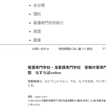
未分類
理科
看護専門学校紹介
英語
面接
お問い合わせ
特定商取引法に基づく表記
プ
看護専門学校・准看護専門学校 受験対策専
塾 なすらぼonline
受験勉強は、ひとりじゃつらい。でも、もう大丈夫。ワシが
とる。
運営：eager souls
〒600-8846 京都府京都市下京区朱雀宝蔵町44番地 協栄ビル2階 京都朱
ジオAI-203