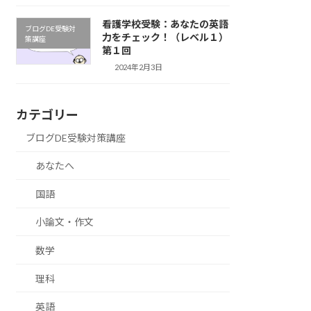
看護学校受験：あなたの英語
ブログDE受験対
力をチェック！（レベル１）
策講座
第１回
2024年2月3日
カテゴリー
ブログDE受験対策講座
あなたへ
国語
小論文・作文
数学
理科
英語