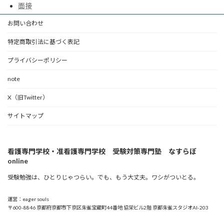
面接
お問い合わせ
特定商取引法に基づく表記
プライバシーポリシー
note
X（旧Twitter）
サイトマップ
看護専門学校・准看護専門学校 受験対策専門塾 なすらぼ
online
受験勉強は、ひとりじゃつらい。でも、もう大丈夫。ワシがついとる。
運営：eager souls
〒600-8846 京都府京都市下京区朱雀宝蔵町44番地 協栄ビル2階 京都朱雀スタジオAI-203