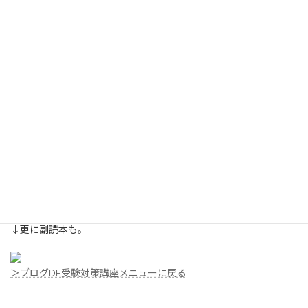
「学び」について、これほど充実した内容の書籍が世に出たこと
が、どれほどすごい事なのか。きっと「独学大全以前・以降」と
いう区分けはこの先なされるでしょう。
韓国・中国でもベストセラーになっています。
受験勉強を戦うだけなら、この本は手に余るかも知れません。し
かしあなたの本当の「学び」は、その先につながっています。日々
新しくなっていく医療現場の変化にどう対応していくか。学び続
けるしかありません。
その「学び」のために、必要なことがすべてここに書いてありま
す。
↓更に副読本も。
＞ブログDE受験対策講座メニューに戻る